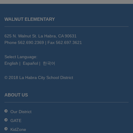
This
site
WALNUT ELEMENTARY
provides
information
using
625 N. Walnut St. La Habra, CA 90631
PDF,
Phone 562.690.2369 | Fax 562.697.3621
visit
this
Select Language:
English
|
Español
|
한국어
link
to
© 2018 La Habra City School District
download
the
Adobe
ABOUT US
Acrobat
Reader
Our District
DC
GATE
software
.
KidZone