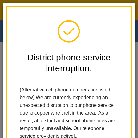
District phone service interruption.
O
m
Home
Walnut Elementary
News
District phone service
Need Assistance With Data Confirmation? ¿Necesita Ayuda Con La
Confirmación De Datos?
interruption.
m
Need Assistance with Data
(Alternative cell phone numbers are listed
Confirmation? ¿Necesita
below) We are currently experiencing an
unexpected disruption to our phone service
ayuda con la confirmación
due to copper wire theft in the area. As a
result, all district and school phone lines are
de datos?
temporarily unavailable. Our telephone
service provider is activel...